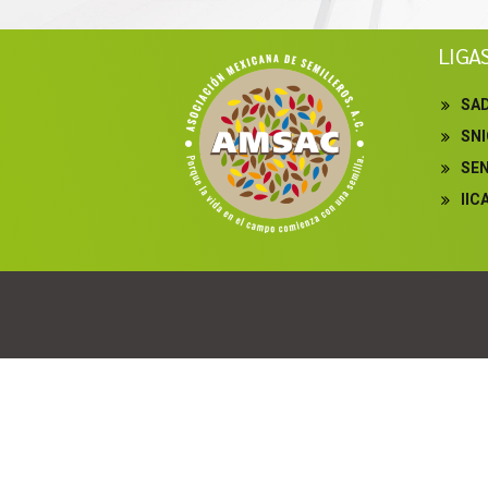
LIGA
SA
SN
SE
IIC