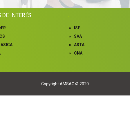
S DE INTERÉS
.
DER
ISF
ICS
SAA
NASICA
ASTA
A
CNA
Copyright AMSAC © 2020