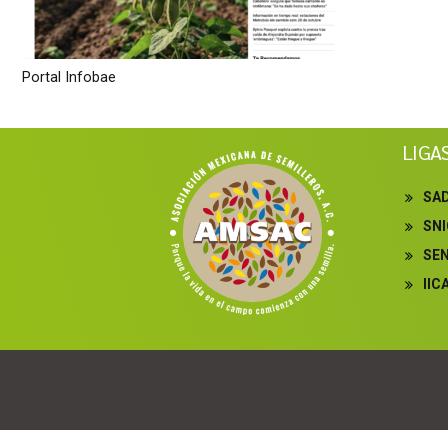
Portal Infobae
LIGA
SA
SN
SE
IIC