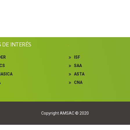
S DE INTERÉS
.
DER
ISF
ICS
SAA
NASICA
ASTA
A
CNA
Copyright AMSAC © 2020