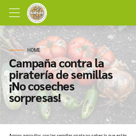
HOME
Campaña contra la
piratería de semillas
¡No coseches
sorpresas!
Amigo agricultor, con las semillas pirata no sabes lo que estás